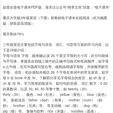
如需全套电子课本PDF版，请关注公众号“桃李文库”回复：“电子课本”
重庆大学版3年级英语（下册）新教材电子课本在线阅读（此为截图
版，获取是高清版）
展开剩余76%
三年级英语主要包括字母与语音、词汇、句型等方面的学习内容，以
下是详细介绍：
字母与语音 字母：能准确认读 26 个英文字母的大小写，区分印刷体
与手写体，掌握其在四线三格中的正确书写格式和笔画顺序，如字母
a 占中格，先写半圆再写竖右弯。能熟练唱诵字母歌，并按顺序默写
字母。 语音：初步感知并模仿 26 个字母在单词中的常见发音，如字
母 b 在 book 中发 /b/。了解部分常见字母组合的发音，如 sh 发 /ʃ/，
ch 发 /tʃ/ 等。学习简单的陈述句、疑问句的语调。 词汇 数字：0-20
的基数词，以及 30, 40, 50 等整十数，如 twenty（20），
thirty（30）。 颜色：red（红色）、yellow（黄色）、blue（蓝色）
等。 家庭成员：father（dad）（爸爸）、mother（mum）（妈
妈）、brother（兄弟）等。 常见动物：cat（猫）、dog（狗）、
pig（猪）等。 食物与饮料：rice（米饭）、noodles（面条）、