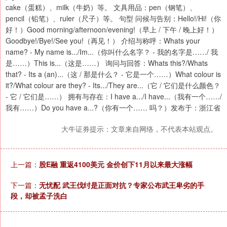
cake（蛋糕）、milk（牛奶）等。 文具用品：pen（钢笔）、
pencil（铅笔）、ruler（尺子）等。 句型 问候与告别：Hello!/Hi!（你
好！）Good morning/afternoon/evening!（早上 / 下午 / 晚上好！）
Goodbye!/Bye!/See you!（再见！） 介绍与称呼：Whats your
name? - My name is.../Im...（你叫什么名字？ - 我的名字是……/ 我
是……）This is...（这是……） 询问与回答：Whats this?/Whats
that? - Its a (an)...（这 / 那是什么？ - 它是一个……）What colour is
it?/What colour are they? - Its.../They are...（它 / 它们是什么颜色？
- 它 / 它们是……） 拥有与存在：I have a.../I have...（我有一个……/
我有……）Do you have a...?（你有一个…… 吗？）发布于：浙江省
大牛证券提示：文章来自网络，不代表本站观点。
上一篇：
股E融 重返4100美元 金价创下11月以来最大涨幅
下一篇：
无忧配 武王伐纣是正面对抗？专家公布武王卑劣的手
段，却被孟子洗白