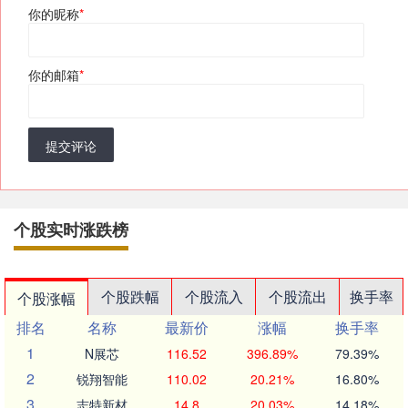
你的昵称
*
你的邮箱
*
提交评论
个股实时涨跌榜
个股跌幅
个股流入
个股流出
换手率
个股涨幅
排名
名称
最新价
涨幅
换手率
1
N展芯
116.52
396.89%
79.39%
2
锐翔智能
110.02
20.21%
16.80%
3
志特新材
14.8
20.03%
14.18%