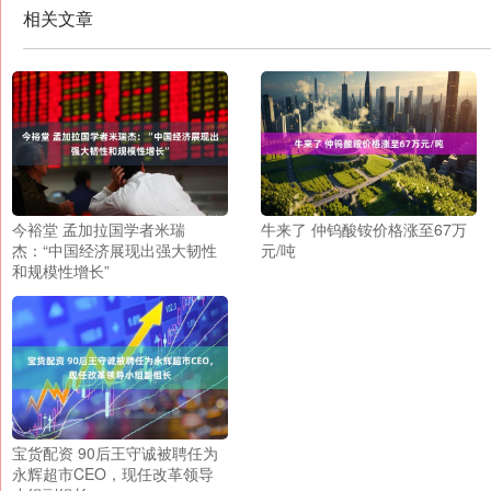
相关文章
今裕堂 孟加拉国学者米瑞
牛来了 仲钨酸铵价格涨至67万
杰：“中国经济展现出强大韧性
元/吨
和规模性增长”
宝货配资 90后王守诚被聘任为
永辉超市CEO，现任改革领导