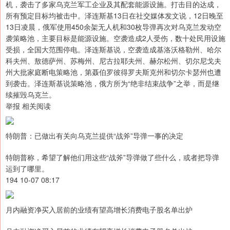
机，袭击了多家乌克兰军工企业及其配套能源设施。打击目的达成，
所有预定目标均被击中。泽连斯基13日在社交媒体发文说，12日晚至
13日凌晨，俄军使用450余架无人机和30枚导弹再次对乌克兰发动空
袭策略池，主要目标是能源设施。空袭造成2人受伤，数十处民用设施
受损，全国大范围停电。泽连斯基说，空袭造成基洛沃格勒州、哈尔
科夫州、敖德萨州、苏梅州、尼古拉耶夫州、赫尔松州、切尔尼戈夫
州大批家庭断电策略池，第聂伯罗彼得罗夫斯克州和切尔卡瑟州也遭
到袭击。泽连斯基说策略池，俄方所为“绝非结束战争”之举，而是继
续摧毁乌克兰。
举报 相关阅读
特朗普：已做出有关向乌克兰提供“战斧”导弹一事的决定
特朗普称，希望了解他们用这些“战斧”导弹做了些什么，或者把导弹
运到了哪里。
194 10-07 08:17
月内融资净买入居前的业绩有望高增长消费电子股名单出炉