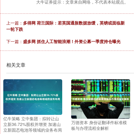
大牛证券提示：文章来自网络，不代表本站观点。
上一篇：
多得网 荷兰国际：若英国通胀数据放缓，英镑或面临新
一轮下跌
下一篇：
盛多网 抓住人工智能浪潮！外资公募一季度持仓曝光
相关文章
亿牛策略 立中集团：拟转让山
万德资本 身份证翻译件标准模
立新36.72%股权并增资 加速山
板与办理流程全解析
立新固态电池等领域的业务布局