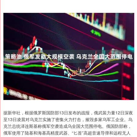
据新华社，根据俄罗斯国防部13日发布的战报，俄武装力量12日深夜
至13日凌晨对乌克兰实施了密集火力打击，摧毁多家乌军工企业。乌
克兰总统泽连斯基称俄军空袭造成乌全国大范围停电。俄国防部称，
俄军使用了陆基和海基高精度武器、“匕首”高超音速导弹和远程无人