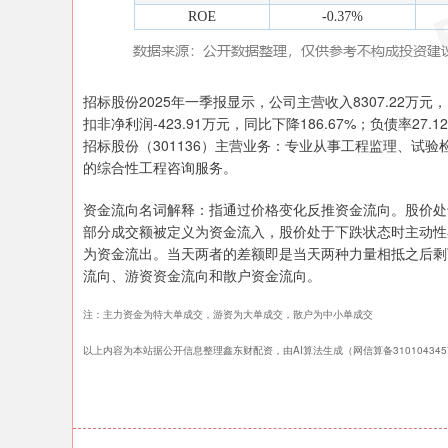
招标股份2025年一季报显示，公司主营收入8307.22万元，同
扣非净利润-423.91万元，同比下降186.67%；负债率27.1
招标股份（301136）主营业务：专业从事工程监理、试
的综合性工程咨询服务。
资金流向名词解释：指通过价格变化反推资金流向。股价处
部分成交额被定义为资金流入，股价处于下跌状态时主动性
为资金流出。当天两者的差额即是当天两种力量相抵之后剩
流向、游资资金流向和散户资金流向。
注：主力资金为特大单成交，游资为大单成交，散户为中小单成交
以上内容为本站据公开信息整理鑫东财配资，由AI算法生成（网信算备3101043457