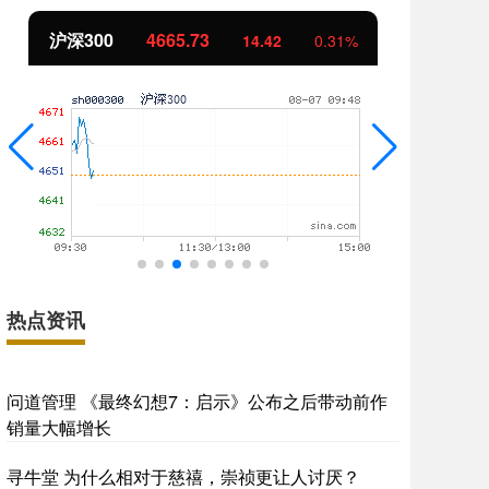
北证50
1111.29
创
-11.59
-1.03%
热点资讯
问道管理 《最终幻想7：启示》公布之后带动前作
销量大幅增长
寻牛堂 为什么相对于慈禧，崇祯更让人讨厌？