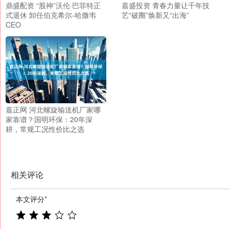
鼎盛配资 “股神”沃伦·巴菲特正
嘉盛投资 青春力量让千年技
式退休 卸任伯克希尔-哈撒韦
艺“破圈”焕新又“出海”
CEO
嘉正网 河北螺旋输送机厂家哪
家靠谱？国明环保：20年深
耕，常规工况性价比之选
相关评论
本文评分
*