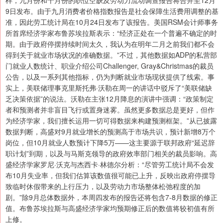
样，九月份和十月份的职位空缺及劳动力流动调查报告将合并至12月
9日发布。由于九月消费者价格指数报告是社会保障生活费用调整的基
准，因此劳工统计局在10月24日发布了该报告。美国RSM会计师事务
所首席经济学家布鲁苏埃拉斯表示：“经济正处在一个普遍不确定的时
期。由于政府停摆持续时间太久，我认为在明年二月之前我们都不会
得到关于就业市场状况的准确数据。”不过，其他数据如ADP的私营部
门就业人数统计、职业介绍公司Challenger, Gray&Christmas的裁员
公告，以及一系列其他指标，仍为判断就业市场现状提供了线索。事
实上，美联储理事克里斯托弗·沃勒在周一的讲话中驳斥了“美联储缺
乏决策依据”的说法。沃勒在主张12月降息的演讲中强调：“政策制定
者和预测者并非盲目飞行或置身迷雾。虽然更多数据总是更好，但作
为经济学家，我们擅长运用一切可得数据来构建预测框架。”从已披露
数据判断，高盛对9月就业增长的预测高于市场共识，预计新增8万个
岗位，但10月就业人数预计下降5万——这主要源于联邦政府“延迟辞
职计划”到期，以及与马斯克领导的政府效率部门相关的裁员影响。高
盛经济学家罗尼·沃克与杰西卡·林德尔分析：“尽管劳工统计局不会发
布10月失业率，但我们估算该数值很可能已上升，反映出政府停摆导
致临时休假带来的上行压力，以及劳动力市场整体松弛程度的加
剧。”除9月总体数据外，本周四发布的报告还将包含7-8月数据的修正
值。布鲁苏埃拉斯与高盛经济学家均预期修正后的数值将较初值有所
上修。