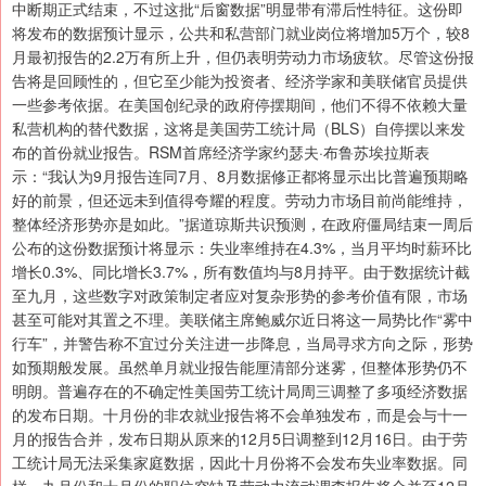
中断期正式结束，不过这批“后窗数据”明显带有滞后性特征。这份即
将发布的数据预计显示，公共和私营部门就业岗位将增加5万个，较8
月最初报告的2.2万有所上升，但仍表明劳动力市场疲软。尽管这份报
告将是回顾性的，但它至少能为投资者、经济学家和美联储官员提供
一些参考依据。在美国创纪录的政府停摆期间，他们不得不依赖大量
私营机构的替代数据，这将是美国劳工统计局（BLS）自停摆以来发
布的首份就业报告。RSM首席经济学家约瑟夫·布鲁苏埃拉斯表
示：“我认为9月报告连同7月、8月数据修正都将显示出比普遍预期略
好的前景，但还远未到值得夸耀的程度。劳动力市场目前尚能维持，
整体经济形势亦是如此。”据道琼斯共识预测，在政府僵局结束一周后
公布的这份数据预计将显示：失业率维持在4.3%，当月平均时薪环比
增长0.3%、同比增长3.7%，所有数值均与8月持平。由于数据统计截
至九月，这些数字对政策制定者应对复杂形势的参考价值有限，市场
甚至可能对其置之不理。美联储主席鲍威尔近日将这一局势比作“雾中
行车”，并警告称不宜过分关注进一步降息，当局寻求方向之际，形势
如预期般发展。虽然单月就业报告能厘清部分迷雾，但整体形势仍不
明朗。普遍存在的不确定性美国劳工统计局周三调整了多项经济数据
的发布日期。十月份的非农就业报告将不会单独发布，而是会与十一
月的报告合并，发布日期从原来的12月5日调整到12月16日。由于劳
工统计局无法采集家庭数据，因此十月份将不会发布失业率数据。同