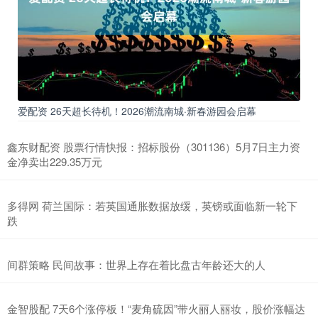
爱配资 26天超长待机！2026潮流南城·新春游园会启幕
鑫东财配资 股票行情快报：招标股份（301136）5月7日主力资
金净卖出229.35万元
多得网 荷兰国际：若英国通胀数据放缓，英镑或面临新一轮下
跌
间群策略 民间故事：世界上存在着比盘古年龄还大的人
金智股配 7天6个涨停板！“麦角硫因”带火丽人丽妆，股价涨幅达