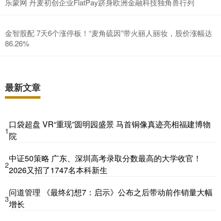
乐蒙网 丹麦初创企业FlatPay跻身欧洲金融科技独角兽行列
金智股配 7天6个涨停板！“麦角硫因”带火丽人丽妆，股价涨幅达
86.26%
最新文章
口袋超盘 VR“重现”圆明园盛景 马首铜像真迹亮相福建博物
1
院
中证50策略 广东、深圳高考录取分数最高的大学收官！
2
2026又招了1747名本科新生
问道管理 《最终幻想7：启示》公布之后带动前作销量大幅
3
增长